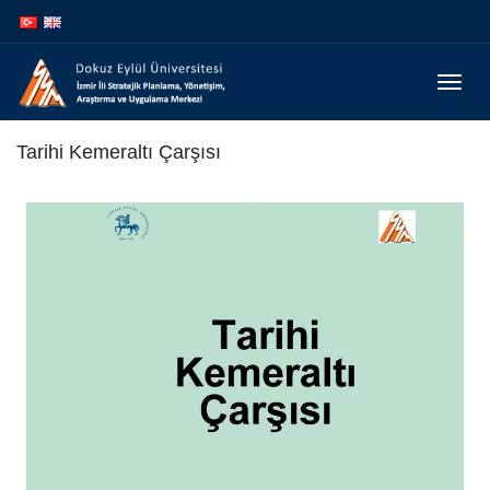
İçeriğe
Navigasyona
atla
atla
Menüy
Geç
Tarihi Kemeraltı Çarşısı