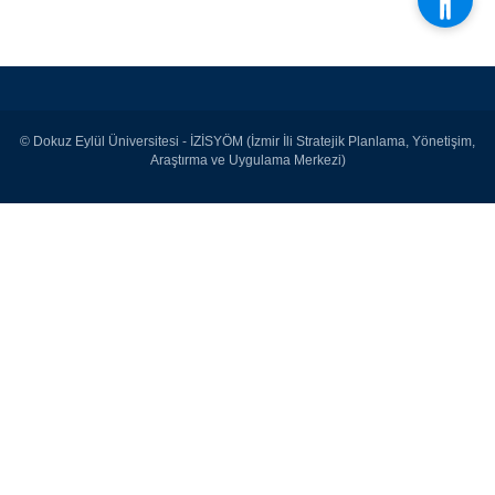
© Dokuz Eylül Üniversitesi - İZİSYÖM (İzmir İli Stratejik Planlama, Yönetişim,
Araştırma ve Uygulama Merkezi)