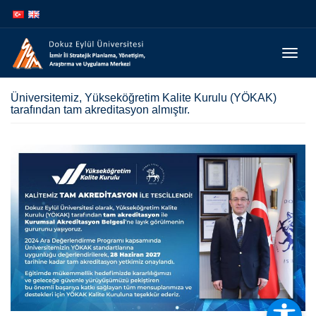
İçeriğe
Navigasyona
atla
atla
Menüy
Geç
Üniversitemiz, Yükseköğretim Kalite Kurulu (YÖKAK)
tarafından tam akreditasyon almıştır.