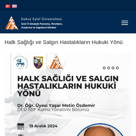
İçeriğe
Navigasyona
atla
atla
Menüy
Geç
Halk Sağlığı ve Salgın Hastalıkların Hukuki Yönü